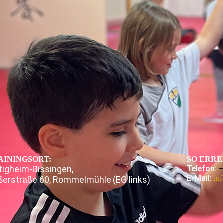
AININGSORT:
SO ERRE
tigheim-Bissingen,
Telefon:
+
E-Mail:
in
ßerstraße 60, Rommelmühle (EG links)