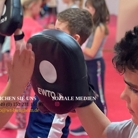
ICHEN SIE UNS
SOZIALE MEDIEN
49 (0) 152 231 151 87
fo@wt-bietigheim.de