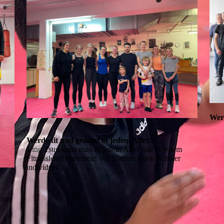
Wer
Werde fit und gesund in jedem Alter!
Ving Tsun kann man in jedem Alter und in jedem
Fitnesslevel betreiben! Wir fördern jeden Schüler
individuell.
iner
n