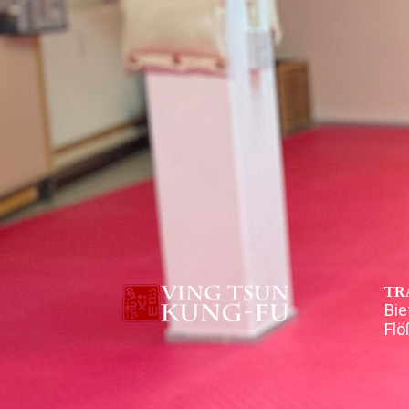
TR
Bie
Flö