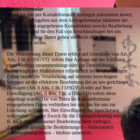
Kontaktformular
Wenn Sie uns per Kontaktformular Anfragen zukommen lassen,
werden Ihre Angaben aus dem Anfrageformular inklusive der
von Ihnen dort angegebenen Kontaktdaten zwecks Bearbeitung
der Anfrage und für den Fall von Anschlussfragen bei uns
gespeichert. Diese Daten geben wir nicht ohne Ihre
Einwilligung weiter.
Die Verarbeitung dieser Daten erfolgt auf Grundlage von Art. 6
Abs. 1 lit. b DSGVO, sofern Ihre Anfrage mit der Erfüllung
eines Vertrags zusammenhängt oder zur Durchführung
vorvertraglicher Maßnahmen erforderlich ist. In allen übrigen
Fällen beruht die Verarbeitung auf unserem berechtigten
Interesse an der effektiven Bearbeitung der an uns gerichteten
Anfragen (Art. 6 Abs. 1 lit. f DSGVO) oder auf Ihrer
Einwilligung (Art. 6 Abs. 1 lit. a DSGVO) sofern diese
abgefragt wurde. Die von Ihnen im Kontaktformular
eingegebenen Daten verbleiben bei uns, bis Sie uns zur
Löschung auffordern, Ihre Einwilligung zur Speicherung
widerrufen oder der Zweck für die Datenspeicherung entfällt (z.
B. nach abgeschlossener Bearbeitung Ihrer Anfrage).
Zwingende gesetzliche Bestimmungen – insbesondere
Aufbewahrungsfristen – bleiben unberührt.