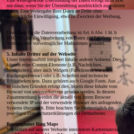
Eine weitergehende Übermittlung der Daten erfolgt nicht bzw.
nur dann, wenn Sie der Übermittlung ausdrücklich zugestimmt
haben. Eine Weitergabe Ihrer Daten an Dritte ohne
ausdrückliche Einwilligung, etwa zu Zwecken der Werbung,
erfolgt nicht.
Grundlage für die Datenverarbeitung ist Art. 6 Abs. 1 lit. b
DSGVO, der die Verarbeitung von Daten zur Erfüllung eines
Vertrags oder vorvertraglicher Maßnahmen gestattet.
5. Inhalte Dritter auf der Webseite
Unser Internetauftritt integriert Inhalte anderer Anbieter. Dies
können reine Content-Elemente (z.B. Nachrichten,
Neuigkeiten), aber auch Widgets (Funktionen, wie z.B.
Buchungssysteme) oder z.B. Schriften und technische
Bibliotheken sein. Dazu gehören auch Google Fonts. Aus
technischen Gründen erfolgt dies, indem diese Inhalte vom
Browser von anderen Servern geladen werden. In diesem
Zusammenhang werden die aktuell von Ihrem Browser
verwendete IP und der verwendete Browser des anfragenden
Systems übermittelt. Bitte beachten Sie diesbezüglich die
jeweiligen Datenschutzerklärungen der Drittanbieter.
Routenplaner Bing Maps
Wir nutzen auf unserer Webseite interaktives Kartenmaterial