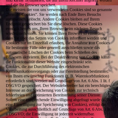
sind kleine Textdateien, die auf Ihrem Rechner abgelegt werden
und die Ihr Browser speichert.
Die meisten der von uns verwendeten Cookies sind so genannte
„Session-Cookies“. Sie werden nach Ende Ihres Besuchs
automatisch gelöscht. Andere Cookies bleiben auf Ihrem
Endgerät gespeichert bis Sie diese löschen. Diese Cookies
ermöglichen es uns, Ihren Browser beim nächsten Besuch
wiederzuerkennen. Sie können Ihren Browser so einstellen,
dass Sie über das Setzen von Cookies informiert werden und
Cookies nur im Einzelfall erlauben, die Annahme von Cookies
für bestimmte Fälle oder generell ausschließen sowie das
automatische Löschen der Cookies beim Schließen des
Browsers aktivieren. Bei der Deaktivierung von Cookies kann
die Funktionalität dieser Website eingeschränkt sein.
Cookies, die zur Durchführung des elektronischen
Kommunikationsvorgangs oder zur Bereitstellung bestimmter,
von Ihnen erwünschter Funktionen (z. B. Warenkorbfunktion)
erforderlich sind, werden auf Grundlage von Art. 6 Abs. 1 lit. f
DSGVO gespeichert. Der Websitebetreiber hat ein berechtigtes
Interesse an der Speicherung von Cookies zur technisch
fehlerfreien und optimierten Bereitstellung seiner Dienste.
Sofern eine entsprechende Einwilligung abgefragt wurde (z. B.
eine Einwilligung zur Speicherung von Cookies), erfolgt die
Verarbeitung ausschließlich auf Grundlage von Art. 6 Abs. 1 lit.
a DSGVO; die Einwilligung ist jederzeit widerrufbar.