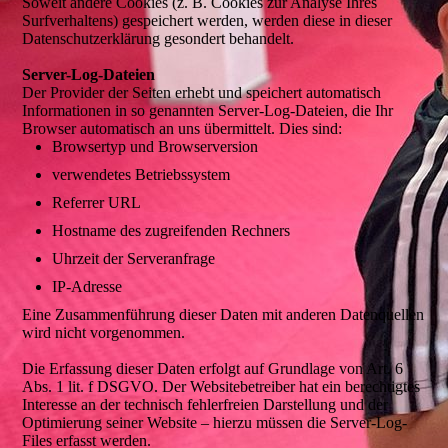
Soweit andere Cookies (z. B. Cookies zur Analyse Ihres
Surfverhaltens) gespeichert werden, werden diese in dieser
Datenschutzerklärung gesondert behandelt.
Server-Log-Dateien
Der Provider der Seiten erhebt und speichert automatisch
Informationen in so genannten Server-Log-Dateien, die Ihr
Browser automatisch an uns übermittelt. Dies sind:
Browsertyp und Browserversion
verwendetes Betriebssystem
Referrer URL
Hostname des zugreifenden Rechners
Uhrzeit der Serveranfrage
IP-Adresse
Eine Zusammenführung dieser Daten mit anderen Datenquellen
wird nicht vorgenommen.
Die Erfassung dieser Daten erfolgt auf Grundlage von Art. 6
Abs. 1 lit. f DSGVO. Der Websitebetreiber hat ein berechtigtes
Interesse an der technisch fehlerfreien Darstellung und der
Optimierung seiner Website – hierzu müssen die Server-Log-
Files erfasst werden.