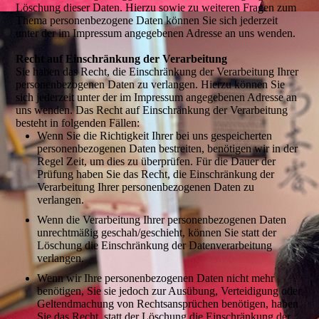
Löschung dieser Daten. Hierzu sowie zu weiteren Fragen zum
Thema personenbezogene Daten können Sie sich jederzeit
unter der im Impressum angegebenen Adresse an uns wenden.
Recht auf Einschränkung der Verarbeitung
Sie haben das Recht, die Einschränkung der Verarbeitung Ihrer
personenbezogenen Daten zu verlangen. Hierzu können Sie
sich jederzeit unter der im Impressum angegebenen Adresse an
uns wenden. Das Recht auf Einschränkung der Verarbeitung
besteht in folgenden Fällen:
Wenn Sie die Richtigkeit Ihrer bei uns gespeicherten
personenbezogenen Daten bestreiten, benötigen wir in der
Regel Zeit, um dies zu überprüfen. Für die Dauer der
Prüfung haben Sie das Recht, die Einschränkung der
Verarbeitung Ihrer personenbezogenen Daten zu
verlangen.
Wenn die Verarbeitung Ihrer personenbezogenen Daten
unrechtmäßig geschah/geschieht, können Sie statt der
Löschung die Einschränkung der Datenverarbeitung
verlangen.
Wenn wir Ihre personenbezogenen Daten nicht mehr
benötigen, Sie sie jedoch zur Ausübung, Verteidigung oder
Geltendmachung von Rechtsansprüchen benötigen, haben
Sie das Recht, statt der Löschung die Einschränkung der