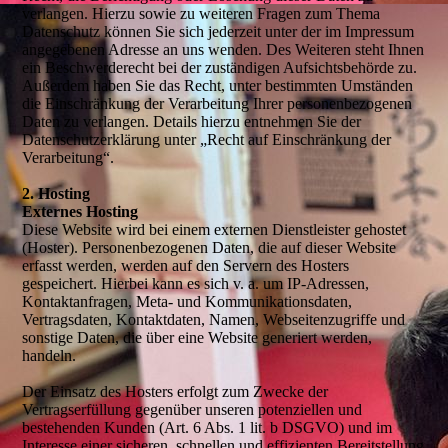
verlangen. Hierzu sowie zu weiteren Fragen zum Thema
Datenschutz können Sie sich jederzeit unter der im Impressum
angegebenen Adresse an uns wenden. Des Weiteren steht Ihnen
ein Beschwerderecht bei der zuständigen Aufsichtsbehörde zu.
Außerdem haben Sie das Recht, unter bestimmten Umständen
die Einschränkung der Verarbeitung Ihrer personenbezogenen
Daten zu verlangen. Details hierzu entnehmen Sie der
Datenschutzerklärung unter „Recht auf Einschränkung der
Verarbeitung“.
2. Hosting
Externes Hosting
Diese Website wird bei einem externen Dienstleister gehostet
(Hoster). Personenbezogenen Daten, die auf dieser Website
erfasst werden, werden auf den Servern des Hosters
gespeichert. Hierbei kann es sich v. a. um IP-Adressen,
Kontaktanfragen, Meta- und Kommunikationsdaten,
Vertragsdaten, Kontaktdaten, Namen, Webseitenzugriffe und
sonstige Daten, die über eine Website generiert werden,
handeln.
Der Einsatz des Hosters erfolgt zum Zwecke der
Vertragserfüllung gegenüber unseren potenziellen und
bestehenden Kunden (Art. 6 Abs. 1 lit. b DSGVO) und im
Interesse einer sicheren, schnellen und effizienten Bereitstellung