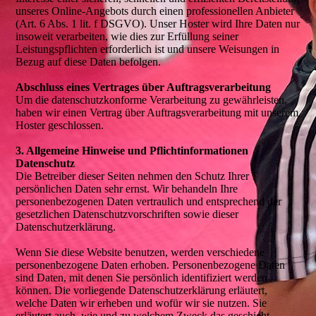
unseres Online-Angebots durch einen professionellen Anbieter
(Art. 6 Abs. 1 lit. f DSGVO). Unser Hoster wird Ihre Daten nur
insoweit verarbeiten, wie dies zur Erfüllung seiner
Leistungspflichten erforderlich ist und unsere Weisungen in
Bezug auf diese Daten befolgen.
Abschluss eines Vertrages über Auftragsverarbeitung
Um die datenschutzkonforme Verarbeitung zu gewährleisten,
haben wir einen Vertrag über Auftragsverarbeitung mit unserem
Hoster geschlossen.
3. Allgemeine Hinweise und Pflichtinformationen
Datenschutz
Die Betreiber dieser Seiten nehmen den Schutz Ihrer
persönlichen Daten sehr ernst. Wir behandeln Ihre
personenbezogenen Daten vertraulich und entsprechend der
gesetzlichen Datenschutzvorschriften sowie dieser
Datenschutzerklärung.
Wenn Sie diese Website benutzen, werden verschiedene
personenbezogene Daten erhoben. Personenbezogene Daten
sind Daten, mit denen Sie persönlich identifiziert werden
können. Die vorliegende Datenschutzerklärung erläutert,
welche Daten wir erheben und wofür wir sie nutzen. Sie
erläutert auch, wie und zu welchem Zweck das geschieht.