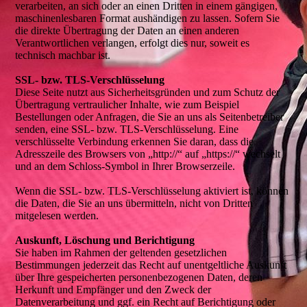
verarbeiten, an sich oder an einen Dritten in einem gängigen,
maschinenlesbaren Format aushändigen zu lassen. Sofern Sie
die direkte Übertragung der Daten an einen anderen
Verantwortlichen verlangen, erfolgt dies nur, soweit es
technisch machbar ist.
SSL- bzw. TLS-Verschlüsselung
Diese Seite nutzt aus Sicherheitsgründen und zum Schutz der
Übertragung vertraulicher Inhalte, wie zum Beispiel
Bestellungen oder Anfragen, die Sie an uns als Seitenbetreiber
senden, eine SSL- bzw. TLS-Verschlüsselung. Eine
verschlüsselte Verbindung erkennen Sie daran, dass die
Adresszeile des Browsers von „http://“ auf „https://“ wechselt
und an dem Schloss-Symbol in Ihrer Browserzeile.
Wenn die SSL- bzw. TLS-Verschlüsselung aktiviert ist, können
die Daten, die Sie an uns übermitteln, nicht von Dritten
mitgelesen werden.
Auskunft, Löschung und Berichtigung
Sie haben im Rahmen der geltenden gesetzlichen
Bestimmungen jederzeit das Recht auf unentgeltliche Auskunft
über Ihre gespeicherten personenbezogenen Daten, deren
Herkunft und Empfänger und den Zweck der
Datenverarbeitung und ggf. ein Recht auf Berichtigung oder