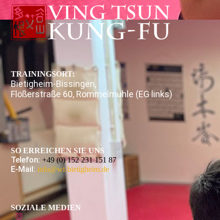
TRAININGSORT:
Bietigheim-Bissingen,
Flößerstraße 60, Rommelmühle (EG links)
SO ERREICHEN SIE UNS
Telefon:
+49 (0) 152 231 151 87
E-Mail:
info@wt-bietigheim.de
SOZIALE MEDIEN