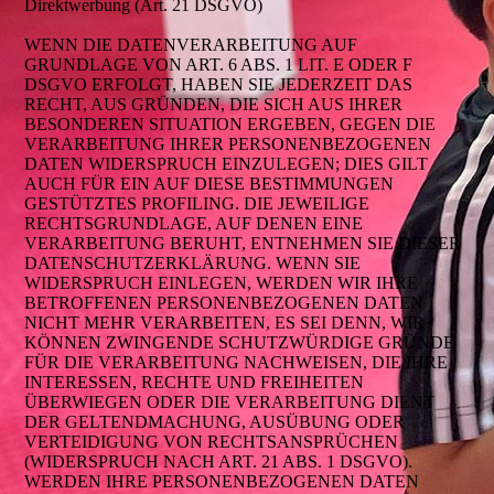
Direktwerbung (Art. 21 DSGVO)
WENN DIE DATENVERARBEITUNG AUF
GRUNDLAGE VON ART. 6 ABS. 1 LIT. E ODER F
DSGVO ERFOLGT, HABEN SIE JEDERZEIT DAS
RECHT, AUS GRÜNDEN, DIE SICH AUS IHRER
BESONDEREN SITUATION ERGEBEN, GEGEN DIE
VERARBEITUNG IHRER PERSONENBEZOGENEN
DATEN WIDERSPRUCH EINZULEGEN; DIES GILT
AUCH FÜR EIN AUF DIESE BESTIMMUNGEN
GESTÜTZTES PROFILING. DIE JEWEILIGE
RECHTSGRUNDLAGE, AUF DENEN EINE
VERARBEITUNG BERUHT, ENTNEHMEN SIE DIESER
DATENSCHUTZERKLÄRUNG. WENN SIE
WIDERSPRUCH EINLEGEN, WERDEN WIR IHRE
BETROFFENEN PERSONENBEZOGENEN DATEN
NICHT MEHR VERARBEITEN, ES SEI DENN, WIR
KÖNNEN ZWINGENDE SCHUTZWÜRDIGE GRÜNDE
FÜR DIE VERARBEITUNG NACHWEISEN, DIE IHRE
INTERESSEN, RECHTE UND FREIHEITEN
ÜBERWIEGEN ODER DIE VERARBEITUNG DIENT
DER GELTENDMACHUNG, AUSÜBUNG ODER
VERTEIDIGUNG VON RECHTSANSPRÜCHEN
(WIDERSPRUCH NACH ART. 21 ABS. 1 DSGVO).
WERDEN IHRE PERSONENBEZOGENEN DATEN