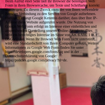
Beim Aufruf einer Seite lädt Ihr Browser die benötigten Web
Fonts in ihren Browsercache, um Texte und Schriftarten korrekt
anzuzeigen. Zu diesem Zweck muss der von Ihnen verwendete
Browser Verbindung zu den Servern von Google aufnehmen.
Hierdurch erlangt Google Kenntnis darüber, dass über Ihre IP-
Adresse diese Website aufgerufen wurde. Die Nutzung von
Google Web Fonts erfolgt im Interesse einer einheitlichen und
ansprechenden Darstellung unserer Online-Angebote. Dies
stellt ein berechtigtes Interesse im Sinne von Art. 6 Abs. 1 lit. f
DSGVO dar. Wenn Ihr Browser Web Fonts nicht unterstützt,
wird eine Standardschrift von Ihrem Computer genutzt. Weitere
Informationen zu Google Web Fonts finden Sie unter
https://developers.google.com/fonts/faq und in der
Datenschutzerklärung von Google:
https://policies.google.com/privacy?hl=de.