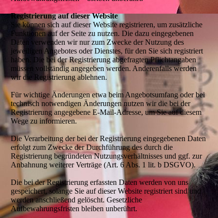
Registrierung auf dieser Website
Sie können sich auf dieser Website registrieren, um zusätzliche
Funktionen auf der Seite zu nutzen. Die dazu eingegebenen
Daten verwenden wir nur zum Zwecke der Nutzung des
jeweiligen Angebotes oder Dienstes, für den Sie sich registriert
haben. Die bei der Registrierung abgefragten Pflichtangaben
müssen vollständig angegeben werden. Anderenfalls werden
wir die Registrierung ablehnen.
Für wichtige Änderungen etwa beim Angebotsumfang oder bei
technisch notwendigen Änderungen nutzen wir die bei der
Registrierung angegebene E-Mail-Adresse, um Sie auf diesem
Wege zu informieren.
Die Verarbeitung der bei der Registrierung eingegebenen Daten
erfolgt zum Zwecke der Durchführung des durch die
Registrierung begründeten Nutzungsverhältnisses und ggf. zur
Anbahnung weiterer Verträge (Art. 6 Abs. 1 lit. b DSGVO).
Die bei der Registrierung erfassten Daten werden von uns
gespeichert, solange Sie auf dieser Website registriert sind und
werden anschließend gelöscht. Gesetzliche
Aufbewahrungsfristen bleiben unberührt.