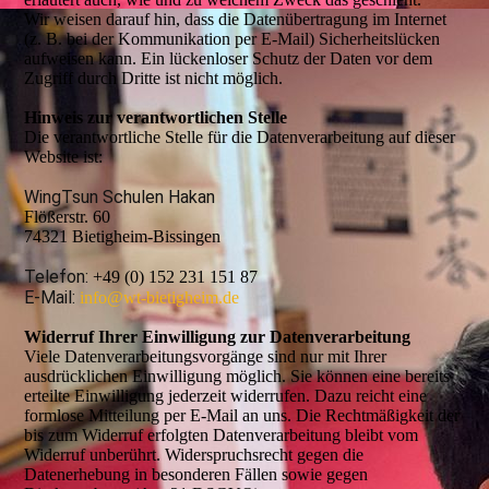
Wir weisen darauf hin, dass die Datenübertragung im Internet
(z. B. bei der Kommunikation per E-Mail) Sicherheitslücken
aufweisen kann. Ein lückenloser Schutz der Daten vor dem
Zugriff durch Dritte ist nicht möglich.
Hinweis zur verantwortlichen Stelle
Die verantwortliche Stelle für die Datenverarbeitung auf dieser
Website ist:
WingTsun Schulen Hakan
Flößerstr. 60
74321 Bietigheim-Bissingen
Telefon:
+49 (0) 152 231 151 87
E-Mail:
info@wt-bietigheim.de
Widerruf Ihrer Einwilligung zur Datenverarbeitung
Viele Datenverarbeitungsvorgänge sind nur mit Ihrer
ausdrücklichen Einwilligung möglich. Sie können eine bereits
erteilte Einwilligung jederzeit widerrufen. Dazu reicht eine
formlose Mitteilung per E-Mail an uns. Die Rechtmäßigkeit der
bis zum Widerruf erfolgten Datenverarbeitung bleibt vom
Widerruf unberührt. Widerspruchsrecht gegen die
Datenerhebung in besonderen Fällen sowie gegen