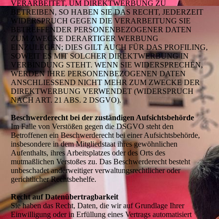
VERARBEITET, UM DIREKTWERBUNG ZU
BETREIBEN, SO HABEN SIE DAS RECHT, JEDERZEIT
WIDERSPRUCH GEGEN DIE VERARBEITUNG SIE
BETREFFENDER PERSONENBEZOGENER DATEN
ZUM ZWECKE DERARTIGER WERBUNG
EINZULEGEN; DIES GILT AUCH FÜR DAS PROFILING,
SOWEIT ES MIT SOLCHER DIREKTWERBUNG IN
VERBINDUNG STEHT. WENN SIE WIDERSPRECHEN,
WERDEN IHRE PERSONENBEZOGENEN DATEN
ANSCHLIESSEND NICHT MEHR ZUM ZWECKE DER
DIREKTWERBUNG VERWENDET (WIDERSPRUCH
NACH ART. 21 ABS. 2 DSGVO).
Beschwerderecht bei der zuständigen Aufsichtsbehörde
Im Falle von Verstößen gegen die DSGVO steht den
Betroffenen ein Beschwerderecht bei einer Aufsichtsbehörde,
insbesondere in dem Mitgliedstaat ihres gewöhnlichen
Aufenthalts, ihres Arbeitsplatzes oder des Orts des
mutmaßlichen Verstoßes zu. Das Beschwerderecht besteht
unbeschadet anderweitiger verwaltungsrechtlicher oder
gerichtlicher Rechtsbehelfe.
Recht auf Datenübertragbarkeit
Sie haben das Recht, Daten, die wir auf Grundlage Ihrer
Einwilligung oder in Erfüllung eines Vertrags automatisiert