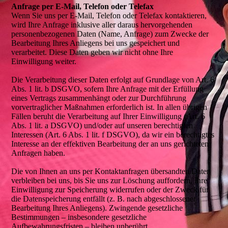
Anfrage per E-Mail, Telefon oder Telefax
Wenn Sie uns per E-Mail, Telefon oder Telefax kontaktieren,
wird Ihre Anfrage inklusive aller daraus hervorgehenden
personenbezogenen Daten (Name, Anfrage) zum Zwecke der
Bearbeitung Ihres Anliegens bei uns gespeichert und
verarbeitet. Diese Daten geben wir nicht ohne Ihre
Einwilligung weiter.
Die Verarbeitung dieser Daten erfolgt auf Grundlage von Art. 6
Abs. 1 lit. b DSGVO, sofern Ihre Anfrage mit der Erfüllung
eines Vertrags zusammenhängt oder zur Durchführung
vorvertraglicher Maßnahmen erforderlich ist. In allen übrigen
Fällen beruht die Verarbeitung auf Ihrer Einwilligung (Art. 6
Abs. 1 lit. a DSGVO) und/oder auf unseren berechtigten
Interessen (Art. 6 Abs. 1 lit. f DSGVO), da wir ein berechtigtes
Interesse an der effektiven Bearbeitung der an uns gerichteten
Anfragen haben.
Die von Ihnen an uns per Kontaktanfragen übersandten Daten
verbleiben bei uns, bis Sie uns zur Löschung auffordern, Ihre
Einwilligung zur Speicherung widerrufen oder der Zweck für
die Datenspeicherung entfällt (z. B. nach abgeschlossener
Bearbeitung Ihres Anliegens). Zwingende gesetzliche
Bestimmungen – insbesondere gesetzliche
Aufbewahrungsfristen – bleiben unberührt.