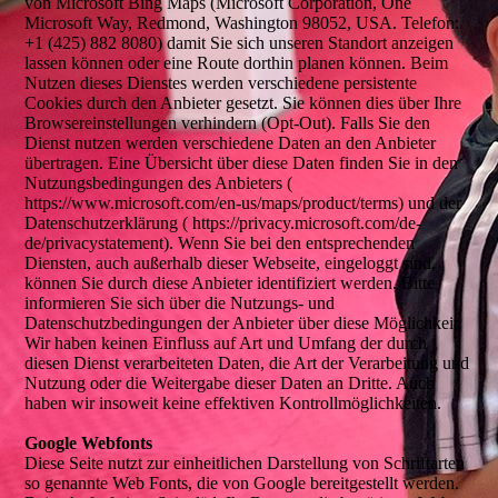
von Microsoft Bing Maps (Microsoft Corporation, One
Microsoft Way, Redmond, Washington 98052, USA. Telefon:
+1 (425) 882 8080) damit Sie sich unseren Standort anzeigen
lassen können oder eine Route dorthin planen können. Beim
Nutzen dieses Dienstes werden verschiedene persistente
Cookies durch den Anbieter gesetzt. Sie können dies über Ihre
Browsereinstellungen verhindern (Opt-Out). Falls Sie den
Dienst nutzen werden verschiedene Daten an den Anbieter
übertragen. Eine Übersicht über diese Daten finden Sie in den
Nutzungsbedingungen des Anbieters (
https://www.microsoft.com/en-us/maps/product/terms) und der
Datenschutzerklärung ( https://privacy.microsoft.com/de-
de/privacystatement). Wenn Sie bei den entsprechenden
Diensten, auch außerhalb dieser Webseite, eingeloggt sind,
können Sie durch diese Anbieter identifiziert werden. Bitte
informieren Sie sich über die Nutzungs- und
Datenschutzbedingungen der Anbieter über diese Möglichkeit.
Wir haben keinen Einfluss auf Art und Umfang der durch
diesen Dienst verarbeiteten Daten, die Art der Verarbeitung und
Nutzung oder die Weitergabe dieser Daten an Dritte. Auch
haben wir insoweit keine effektiven Kontrollmöglichkeiten.
Google Webfonts
Diese Seite nutzt zur einheitlichen Darstellung von Schriftarten
so genannte Web Fonts, die von Google bereitgestellt werden.