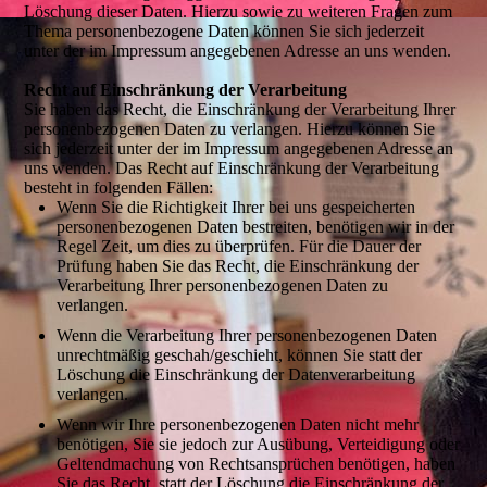
Löschung dieser Daten. Hierzu sowie zu weiteren Fragen zum
Thema personenbezogene Daten können Sie sich jederzeit
unter der im Impressum angegebenen Adresse an uns wenden.
Recht auf Einschränkung der Verarbeitung
Sie haben das Recht, die Einschränkung der Verarbeitung Ihrer
personenbezogenen Daten zu verlangen. Hierzu können Sie
sich jederzeit unter der im Impressum angegebenen Adresse an
uns wenden. Das Recht auf Einschränkung der Verarbeitung
besteht in folgenden Fällen:
Wenn Sie die Richtigkeit Ihrer bei uns gespeicherten
personenbezogenen Daten bestreiten, benötigen wir in der
Regel Zeit, um dies zu überprüfen. Für die Dauer der
Prüfung haben Sie das Recht, die Einschränkung der
Verarbeitung Ihrer personenbezogenen Daten zu
verlangen.
Wenn die Verarbeitung Ihrer personenbezogenen Daten
unrechtmäßig geschah/geschieht, können Sie statt der
Löschung die Einschränkung der Datenverarbeitung
verlangen.
Wenn wir Ihre personenbezogenen Daten nicht mehr
benötigen, Sie sie jedoch zur Ausübung, Verteidigung oder
Geltendmachung von Rechtsansprüchen benötigen, haben
Sie das Recht, statt der Löschung die Einschränkung der