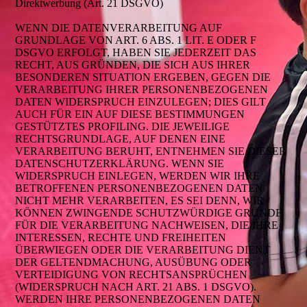
Direktwerbung (Art. 21 DSGVO)
WENN DIE DATENVERARBEITUNG AUF
GRUNDLAGE VON ART. 6 ABS. 1 LIT. E ODER F
DSGVO ERFOLGT, HABEN SIE JEDERZEIT DAS
RECHT, AUS GRÜNDEN, DIE SICH AUS IHRER
BESONDEREN SITUATION ERGEBEN, GEGEN DIE
VERARBEITUNG IHRER PERSONENBEZOGENEN
DATEN WIDERSPRUCH EINZULEGEN; DIES GILT
AUCH FÜR EIN AUF DIESE BESTIMMUNGEN
GESTÜTZTES PROFILING. DIE JEWEILIGE
RECHTSGRUNDLAGE, AUF DENEN EINE
VERARBEITUNG BERUHT, ENTNEHMEN SIE DIESER
DATENSCHUTZERKLÄRUNG. WENN SIE
WIDERSPRUCH EINLEGEN, WERDEN WIR IHRE
BETROFFENEN PERSONENBEZOGENEN DATEN
NICHT MEHR VERARBEITEN, ES SEI DENN, WIR
KÖNNEN ZWINGENDE SCHUTZWÜRDIGE GRÜNDE
FÜR DIE VERARBEITUNG NACHWEISEN, DIE IHRE
INTERESSEN, RECHTE UND FREIHEITEN
ÜBERWIEGEN ODER DIE VERARBEITUNG DIENT
DER GELTENDMACHUNG, AUSÜBUNG ODER
VERTEIDIGUNG VON RECHTSANSPRÜCHEN
(WIDERSPRUCH NACH ART. 21 ABS. 1 DSGVO).
WERDEN IHRE PERSONENBEZOGENEN DATEN