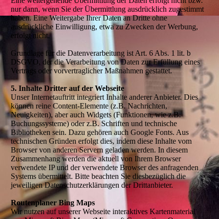
Eine weitergehende Übermittlung der Daten erfolgt nicht bzw.
nur dann, wenn Sie der Übermittlung ausdrücklich zugestimmt
haben. Eine Weitergabe Ihrer Daten an Dritte ohne
ausdrückliche Einwilligung, etwa zu Zwecken der Werbung,
erfolgt nicht.
Grundlage für die Datenverarbeitung ist Art. 6 Abs. 1 lit. b
DSGVO, der die Verarbeitung von Daten zur Erfüllung eines
Vertrags oder vorvertraglicher Maßnahmen gestattet.
5. Inhalte Dritter auf der Webseite
Unser Internetauftritt integriert Inhalte anderer Anbieter. Dies
können reine Content-Elemente (z.B. Nachrichten,
Neuigkeiten), aber auch Widgets (Funktionen, wie z.B.
Buchungssysteme) oder z.B. Schriften und technische
Bibliotheken sein. Dazu gehören auch Google Fonts. Aus
technischen Gründen erfolgt dies, indem diese Inhalte vom
Browser von anderen Servern geladen werden. In diesem
Zusammenhang werden die aktuell von Ihrem Browser
verwendete IP und der verwendete Browser des anfragenden
Systems übermittelt. Bitte beachten Sie diesbezüglich die
jeweiligen Datenschutzerklärungen der Drittanbieter.
Routenplaner Bing Maps
Wir nutzen auf unserer Webseite interaktives Kartenmaterial