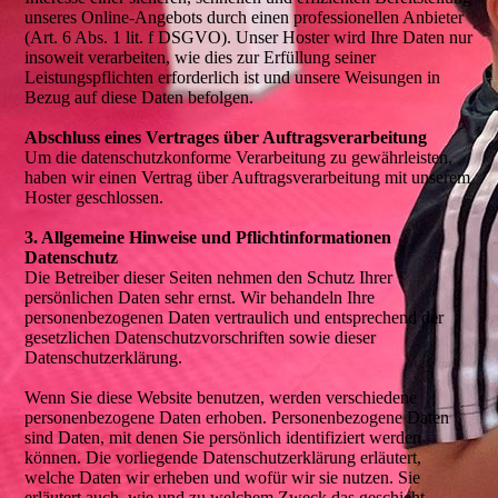
unseres Online-Angebots durch einen professionellen Anbieter
(Art. 6 Abs. 1 lit. f DSGVO). Unser Hoster wird Ihre Daten nur
insoweit verarbeiten, wie dies zur Erfüllung seiner
Leistungspflichten erforderlich ist und unsere Weisungen in
Bezug auf diese Daten befolgen.
Abschluss eines Vertrages über Auftragsverarbeitung
Um die datenschutzkonforme Verarbeitung zu gewährleisten,
haben wir einen Vertrag über Auftragsverarbeitung mit unserem
Hoster geschlossen.
3. Allgemeine Hinweise und Pflichtinformationen
Datenschutz
Die Betreiber dieser Seiten nehmen den Schutz Ihrer
persönlichen Daten sehr ernst. Wir behandeln Ihre
personenbezogenen Daten vertraulich und entsprechend der
gesetzlichen Datenschutzvorschriften sowie dieser
Datenschutzerklärung.
Wenn Sie diese Website benutzen, werden verschiedene
personenbezogene Daten erhoben. Personenbezogene Daten
sind Daten, mit denen Sie persönlich identifiziert werden
können. Die vorliegende Datenschutzerklärung erläutert,
welche Daten wir erheben und wofür wir sie nutzen. Sie
erläutert auch, wie und zu welchem Zweck das geschieht.