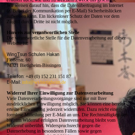
Wir weisen darauf hin, dass die Datenübertragung im Internet
(z. B. bei der Kommunikation per E-Mail) Sicherheitslücken
aufweisen kann. Ein lückenloser Schutz der Daten vor dem
Zugriff durch Dritte ist nicht möglich.
Hinweis zur verantwortlichen Stelle
Die verantwortliche Stelle für die Datenverarbeitung auf dieser
Website ist:
WingTsun Schulen Hakan
Flößerstr. 60
74321 Bietigheim-Bissingen
Telefon:
+49 (0) 152 231 151 87
E-Mail:
info@wt-bietigheim.de
Widerruf Ihrer Einwilligung zur Datenverarbeitung
Viele Datenverarbeitungsvorgänge sind nur mit Ihrer
ausdrücklichen Einwilligung möglich. Sie können eine bereits
erteilte Einwilligung jederzeit widerrufen. Dazu reicht eine
formlose Mitteilung per E-Mail an uns. Die Rechtmäßigkeit der
bis zum Widerruf erfolgten Datenverarbeitung bleibt vom
Widerruf unberührt. Widerspruchsrecht gegen die
Datenerhebung in besonderen Fällen sowie gegen