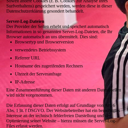
Soweit andere Cookies (z. B. Cookies zur Analyse Ihres
Surfverhaltens) gespeichert werden, werden diese in dieser
Datenschutzerklärung gesondert behandelt.
Server-Log-Dateien
Der Provider der Seiten erhebt und speichert automatisch
Informationen in so genannten Server-Log-Dateien, die Ihr
Browser automatisch an uns übermittelt. Dies sind:
Browsertyp und Browserversion
verwendetes Betriebssystem
Referrer URL
Hostname des zugreifenden Rechners
Uhrzeit der Serveranfrage
IP-Adresse
Eine Zusammenführung dieser Daten mit anderen Datenquellen
wird nicht vorgenommen.
Die Erfassung dieser Daten erfolgt auf Grundlage von Art. 6
Abs. 1 lit. f DSGVO. Der Websitebetreiber hat ein berechtigtes
Interesse an der technisch fehlerfreien Darstellung und der
Optimierung seiner Website – hierzu müssen die Server-Log-
Files erfasst werden.