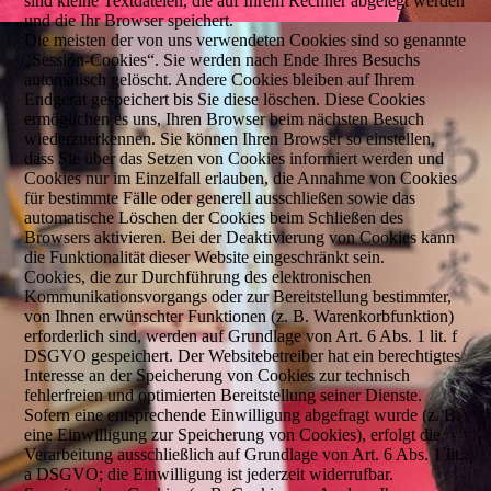
sind kleine Textdateien, die auf Ihrem Rechner abgelegt werden
und die Ihr Browser speichert.
Die meisten der von uns verwendeten Cookies sind so genannte
„Session-Cookies“. Sie werden nach Ende Ihres Besuchs
automatisch gelöscht. Andere Cookies bleiben auf Ihrem
Endgerät gespeichert bis Sie diese löschen. Diese Cookies
ermöglichen es uns, Ihren Browser beim nächsten Besuch
wiederzuerkennen. Sie können Ihren Browser so einstellen,
dass Sie über das Setzen von Cookies informiert werden und
Cookies nur im Einzelfall erlauben, die Annahme von Cookies
für bestimmte Fälle oder generell ausschließen sowie das
automatische Löschen der Cookies beim Schließen des
Browsers aktivieren. Bei der Deaktivierung von Cookies kann
die Funktionalität dieser Website eingeschränkt sein.
Cookies, die zur Durchführung des elektronischen
Kommunikationsvorgangs oder zur Bereitstellung bestimmter,
von Ihnen erwünschter Funktionen (z. B. Warenkorbfunktion)
erforderlich sind, werden auf Grundlage von Art. 6 Abs. 1 lit. f
DSGVO gespeichert. Der Websitebetreiber hat ein berechtigtes
Interesse an der Speicherung von Cookies zur technisch
fehlerfreien und optimierten Bereitstellung seiner Dienste.
Sofern eine entsprechende Einwilligung abgefragt wurde (z. B.
eine Einwilligung zur Speicherung von Cookies), erfolgt die
Verarbeitung ausschließlich auf Grundlage von Art. 6 Abs. 1 lit.
a DSGVO; die Einwilligung ist jederzeit widerrufbar.