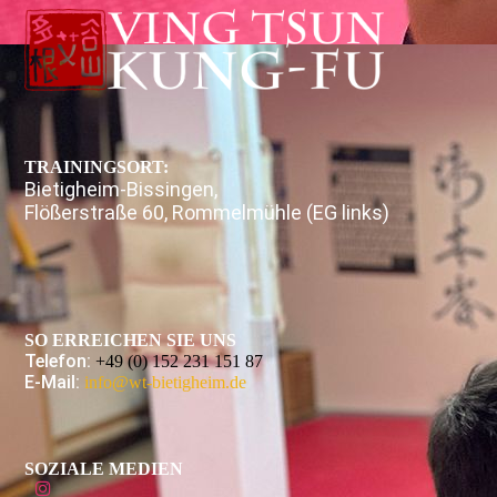
TRAININGSORT:
Bietigheim-Bissingen,
Flößerstraße 60, Rommelmühle (EG links)
SO ERREICHEN SIE UNS
Telefon:
+49 (0) 152 231 151 87
E-Mail:
info@wt-bietigheim.de
SOZIALE MEDIEN