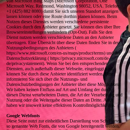
von Microsoft Bing Maps (Microsoft Corporation, One
Microsoft Way, Redmond, Washington 98052, USA. Telefon:
+1 (425) 882 8080) damit Sie sich unseren Standort anzeigen
lassen können oder eine Route dorthin planen können. Beim
Nutzen dieses Dienstes werden verschiedene persistente
Cookies durch den Anbieter gesetzt. Sie können dies über Ihre
Browsereinstellungen verhindern (Opt-Out). Falls Sie den
Dienst nutzen werden verschiedene Daten an den Anbieter
übertragen. Eine Übersicht über diese Daten finden Sie in den
Nutzungsbedingungen des Anbieters (
https://www.microsoft.com/en-us/maps/product/terms) und der
Datenschutzerklärung ( https://privacy.microsoft.com/de-
de/privacystatement). Wenn Sie bei den entsprechenden
Diensten, auch außerhalb dieser Webseite, eingeloggt sind,
können Sie durch diese Anbieter identifiziert werden. Bitte
informieren Sie sich über die Nutzungs- und
Datenschutzbedingungen der Anbieter über diese Möglichkeit.
Wir haben keinen Einfluss auf Art und Umfang der durch
diesen Dienst verarbeiteten Daten, die Art der Verarbeitung und
Nutzung oder die Weitergabe dieser Daten an Dritte. Auch
haben wir insoweit keine effektiven Kontrollmöglichkeiten.
Google Webfonts
Diese Seite nutzt zur einheitlichen Darstellung von Schriftarten
so genannte Web Fonts, die von Google bereitgestellt werden.