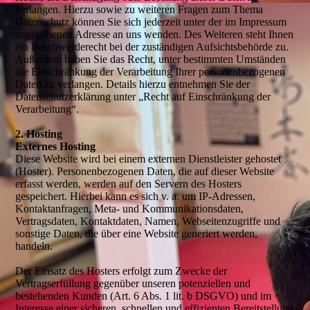
verlangen. Hierzu sowie zu weiteren Fragen zum Thema
Datenschutz können Sie sich jederzeit unter der im Impressum
angegebenen Adresse an uns wenden. Des Weiteren steht Ihnen
ein Beschwerderecht bei der zuständigen Aufsichtsbehörde zu.
Außerdem haben Sie das Recht, unter bestimmten Umständen
die Einschränkung der Verarbeitung Ihrer personenbezogenen
Daten zu verlangen. Details hierzu entnehmen Sie der
Datenschutzerklärung unter „Recht auf Einschränkung der
Verarbeitung“.
2. Hosting
Externes Hosting
Diese Website wird bei einem externen Dienstleister gehostet
(Hoster). Personenbezogenen Daten, die auf dieser Website
erfasst werden, werden auf den Servern des Hosters
gespeichert. Hierbei kann es sich v. a. um IP-Adressen,
Kontaktanfragen, Meta- und Kommunikationsdaten,
Vertragsdaten, Kontaktdaten, Namen, Webseitenzugriffe und
sonstige Daten, die über eine Website generiert werden,
handeln.
Der Einsatz des Hosters erfolgt zum Zwecke der
Vertragserfüllung gegenüber unseren potenziellen und
bestehenden Kunden (Art. 6 Abs. 1 lit. b DSGVO) und im
Interesse einer sicheren, schnellen und effizienten Bereitstellung