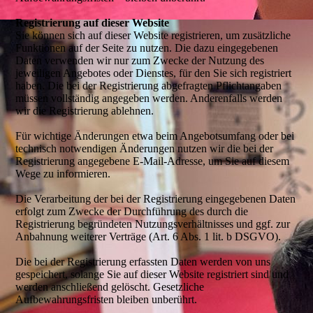
Registrierung auf dieser Website
Sie können sich auf dieser Website registrieren, um zusätzliche
Funktionen auf der Seite zu nutzen. Die dazu eingegebenen
Daten verwenden wir nur zum Zwecke der Nutzung des
jeweiligen Angebotes oder Dienstes, für den Sie sich registriert
haben. Die bei der Registrierung abgefragten Pflichtangaben
müssen vollständig angegeben werden. Anderenfalls werden
wir die Registrierung ablehnen.
Für wichtige Änderungen etwa beim Angebotsumfang oder bei
technisch notwendigen Änderungen nutzen wir die bei der
Registrierung angegebene E-Mail-Adresse, um Sie auf diesem
Wege zu informieren.
Die Verarbeitung der bei der Registrierung eingegebenen Daten
erfolgt zum Zwecke der Durchführung des durch die
Registrierung begründeten Nutzungsverhältnisses und ggf. zur
Anbahnung weiterer Verträge (Art. 6 Abs. 1 lit. b DSGVO).
Die bei der Registrierung erfassten Daten werden von uns
gespeichert, solange Sie auf dieser Website registriert sind und
werden anschließend gelöscht. Gesetzliche
Aufbewahrungsfristen bleiben unberührt.