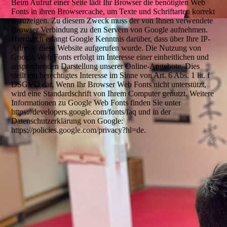
Beim Aufruf einer Seite lädt Ihr Browser die benötigten Web
Fonts in ihren Browsercache, um Texte und Schriftarten korrekt
anzuzeigen. Zu diesem Zweck muss der von Ihnen verwendete
Browser Verbindung zu den Servern von Google aufnehmen.
Hierdurch erlangt Google Kenntnis darüber, dass über Ihre IP-
Adresse diese Website aufgerufen wurde. Die Nutzung von
Google Web Fonts erfolgt im Interesse einer einheitlichen und
ansprechenden Darstellung unserer Online-Angebote. Dies
stellt ein berechtigtes Interesse im Sinne von Art. 6 Abs. 1 lit. f
DSGVO dar. Wenn Ihr Browser Web Fonts nicht unterstützt,
wird eine Standardschrift von Ihrem Computer genutzt. Weitere
Informationen zu Google Web Fonts finden Sie unter
https://developers.google.com/fonts/faq und in der
Datenschutzerklärung von Google:
https://policies.google.com/privacy?hl=de.