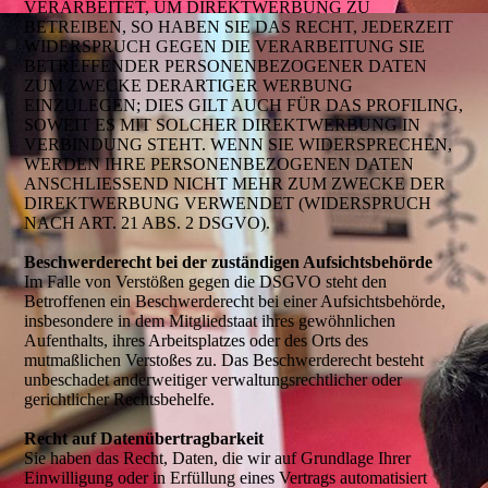
VERARBEITET, UM DIREKTWERBUNG ZU
BETREIBEN, SO HABEN SIE DAS RECHT, JEDERZEIT
WIDERSPRUCH GEGEN DIE VERARBEITUNG SIE
BETREFFENDER PERSONENBEZOGENER DATEN
ZUM ZWECKE DERARTIGER WERBUNG
EINZULEGEN; DIES GILT AUCH FÜR DAS PROFILING,
SOWEIT ES MIT SOLCHER DIREKTWERBUNG IN
VERBINDUNG STEHT. WENN SIE WIDERSPRECHEN,
WERDEN IHRE PERSONENBEZOGENEN DATEN
ANSCHLIESSEND NICHT MEHR ZUM ZWECKE DER
DIREKTWERBUNG VERWENDET (WIDERSPRUCH
NACH ART. 21 ABS. 2 DSGVO).
Beschwerderecht bei der zuständigen Aufsichtsbehörde
Im Falle von Verstößen gegen die DSGVO steht den
Betroffenen ein Beschwerderecht bei einer Aufsichtsbehörde,
insbesondere in dem Mitgliedstaat ihres gewöhnlichen
Aufenthalts, ihres Arbeitsplatzes oder des Orts des
mutmaßlichen Verstoßes zu. Das Beschwerderecht besteht
unbeschadet anderweitiger verwaltungsrechtlicher oder
gerichtlicher Rechtsbehelfe.
Recht auf Datenübertragbarkeit
Sie haben das Recht, Daten, die wir auf Grundlage Ihrer
Einwilligung oder in Erfüllung eines Vertrags automatisiert