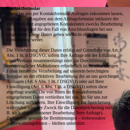
Kontaktformular
Wenn Sie uns per Kontaktformular Anfragen zukommen lassen,
werden Ihre Angaben aus dem Anfrageformular inklusive der
von Ihnen dort angegebenen Kontaktdaten zwecks Bearbeitung
der Anfrage und für den Fall von Anschlussfragen bei uns
gespeichert. Diese Daten geben wir nicht ohne Ihre
Einwilligung weiter.
Die Verarbeitung dieser Daten erfolgt auf Grundlage von Art. 6
Abs. 1 lit. b DSGVO, sofern Ihre Anfrage mit der Erfüllung
eines Vertrags zusammenhängt oder zur Durchführung
vorvertraglicher Maßnahmen erforderlich ist. In allen übrigen
Fällen beruht die Verarbeitung auf unserem berechtigten
Interesse an der effektiven Bearbeitung der an uns gerichteten
Anfragen (Art. 6 Abs. 1 lit. f DSGVO) oder auf Ihrer
Einwilligung (Art. 6 Abs. 1 lit. a DSGVO) sofern diese
abgefragt wurde. Die von Ihnen im Kontaktformular
eingegebenen Daten verbleiben bei uns, bis Sie uns zur
Löschung auffordern, Ihre Einwilligung zur Speicherung
widerrufen oder der Zweck für die Datenspeicherung entfällt (z.
B. nach abgeschlossener Bearbeitung Ihrer Anfrage).
Zwingende gesetzliche Bestimmungen – insbesondere
Aufbewahrungsfristen – bleiben unberührt.