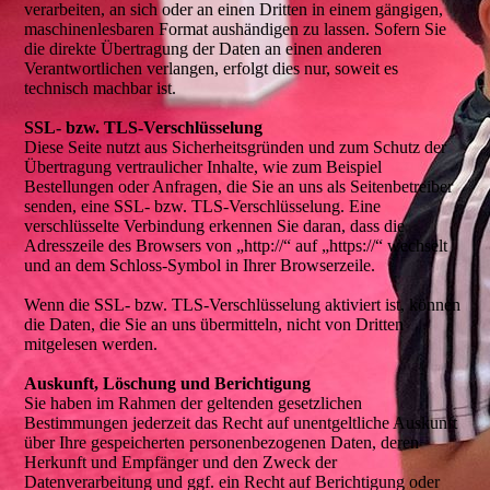
verarbeiten, an sich oder an einen Dritten in einem gängigen,
maschinenlesbaren Format aushändigen zu lassen. Sofern Sie
die direkte Übertragung der Daten an einen anderen
Verantwortlichen verlangen, erfolgt dies nur, soweit es
technisch machbar ist.
SSL- bzw. TLS-Verschlüsselung
Diese Seite nutzt aus Sicherheitsgründen und zum Schutz der
Übertragung vertraulicher Inhalte, wie zum Beispiel
Bestellungen oder Anfragen, die Sie an uns als Seitenbetreiber
senden, eine SSL- bzw. TLS-Verschlüsselung. Eine
verschlüsselte Verbindung erkennen Sie daran, dass die
Adresszeile des Browsers von „http://“ auf „https://“ wechselt
und an dem Schloss-Symbol in Ihrer Browserzeile.
Wenn die SSL- bzw. TLS-Verschlüsselung aktiviert ist, können
die Daten, die Sie an uns übermitteln, nicht von Dritten
mitgelesen werden.
Auskunft, Löschung und Berichtigung
Sie haben im Rahmen der geltenden gesetzlichen
Bestimmungen jederzeit das Recht auf unentgeltliche Auskunft
über Ihre gespeicherten personenbezogenen Daten, deren
Herkunft und Empfänger und den Zweck der
Datenverarbeitung und ggf. ein Recht auf Berichtigung oder