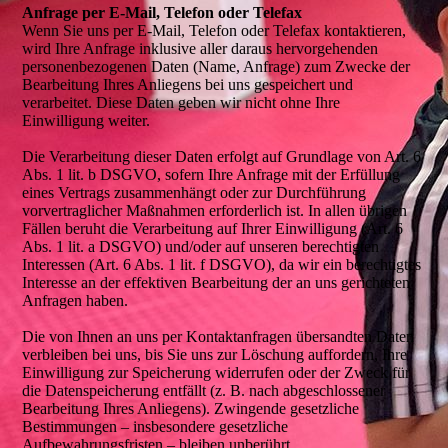
Anfrage per E-Mail, Telefon oder Telefax
Wenn Sie uns per E-Mail, Telefon oder Telefax kontaktieren,
wird Ihre Anfrage inklusive aller daraus hervorgehenden
personenbezogenen Daten (Name, Anfrage) zum Zwecke der
Bearbeitung Ihres Anliegens bei uns gespeichert und
verarbeitet. Diese Daten geben wir nicht ohne Ihre
Einwilligung weiter.
Die Verarbeitung dieser Daten erfolgt auf Grundlage von Art. 6
Abs. 1 lit. b DSGVO, sofern Ihre Anfrage mit der Erfüllung
eines Vertrags zusammenhängt oder zur Durchführung
vorvertraglicher Maßnahmen erforderlich ist. In allen übrigen
Fällen beruht die Verarbeitung auf Ihrer Einwilligung (Art. 6
Abs. 1 lit. a DSGVO) und/oder auf unseren berechtigten
Interessen (Art. 6 Abs. 1 lit. f DSGVO), da wir ein berechtigtes
Interesse an der effektiven Bearbeitung der an uns gerichteten
Anfragen haben.
Die von Ihnen an uns per Kontaktanfragen übersandten Daten
verbleiben bei uns, bis Sie uns zur Löschung auffordern, Ihre
Einwilligung zur Speicherung widerrufen oder der Zweck für
die Datenspeicherung entfällt (z. B. nach abgeschlossener
Bearbeitung Ihres Anliegens). Zwingende gesetzliche
Bestimmungen – insbesondere gesetzliche
Aufbewahrungsfristen – bleiben unberührt.